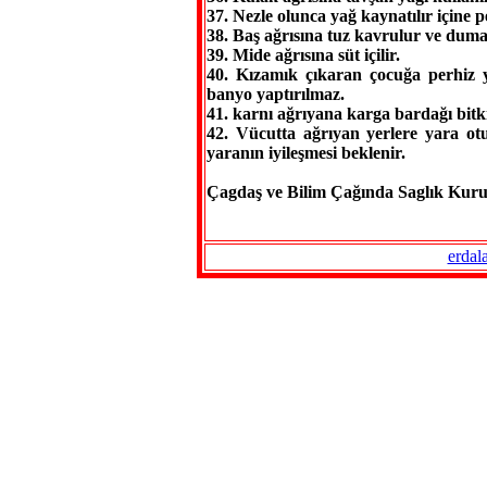
37. Nezle olunca yağ kaynatılır içine pe
38. Baş ağrısına tuz kavrulur ve duma
39. Mide ağrısına süt içilir.
40. Kızamık çıkaran çocuğa perhiz ya
banyo yaptırılmaz.
41. karnı ağrıyana karga bardağı bitkis
42. Vücutta ağrıyan yerlere yara otu
yaranın iyileşmesi beklenir.
Çagdaş ve Bilim Çağında Saglık Kuru
erdal