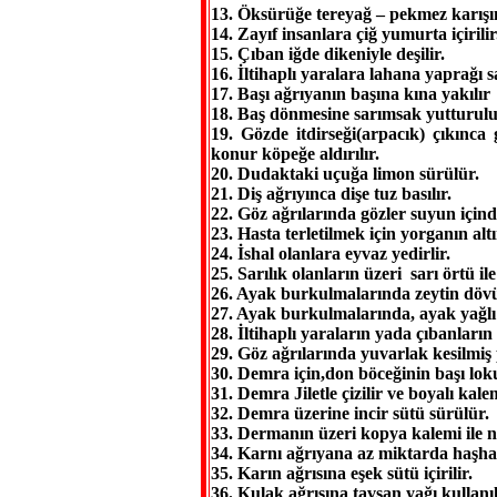
13. Öksürüğe tereyağ – pekmez karışım
14. Zayıf insanlara çiğ yumurta içirilir
15. Çıban iğde dikeniyle deşilir.
16. İltihaplı yaralara lahana yaprağı sa
17. Başı ağrıyanın başına kına yakılır
18. Baş dönmesine sarımsak yutturulu
19. Gözde itdirseği(arpacık) çıkınc
konur köpeğe aldırılır.
20. Dudaktaki uçuğa limon sürülür.
21. Diş ağrıyınca dişe tuz basılır.
22. Göz ağrılarında gözler suyun içinde
23. Hasta terletilmek için yorganın altı
24. İshal olanlara eyvaz yedirlir.
25. Sarılık olanların üzeri sarı örtü ile
26. Ayak burkulmalarında zeytin dövülür
27. Ayak burkulmalarında, ayak yağlı h
28. İltihaplı yaraların yada çıbanların 
29. Göz ağrılarında yuvarlak kesilmiş 
30. Demra için,don böceğinin başı loku
31. Demra Jiletle çizilir ve boyalı kale
32. Demra üzerine incir sütü sürülür.
33. Dermanın üzeri kopya kalemi ile n
34. Karnı ağrıyana az miktarda haşhaş
35. Karın ağrısına eşek sütü içirilir.
36. Kulak ağrısına tavşan yağı kullanıl