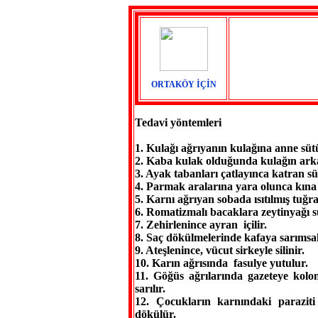
ORTAKÖY İÇİN
Tedavi yöntemleri
1. Kulağı ağrıyanın kulağına anne süt
2. Kaba kulak olduğunda kulağın arka
3. Ayak tabanları çatlayınca katran sü
4. Parmak aralarına yara olunca kına 
5. Karnı ağrıyan sobada ısıtılmış tuğr
6. Romatizmalı bacaklara zeytinyağı sü
7. Zehirlenince ayran içilir.
8. Saç dökülmelerinde kafaya sarımsa
9. Ateşlenince, vücut sirkeyle silinir.
10. Karın ağrısında fasulye yutulur.
11. Göğüs ağrılarında gazeteye kol
sarılır.
12. Çocukların karnındaki parazit
dökülür.