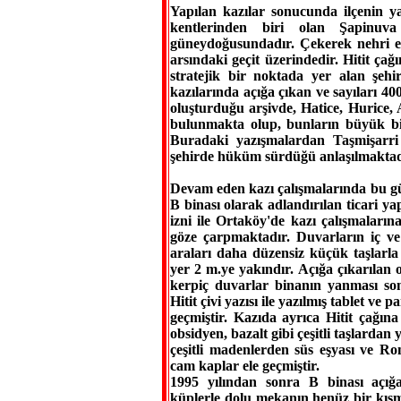
Yapılan kazılar sonucunda ilçenin ya
kentlerinden biri olan Şapinuv
güneydoğusundadır. Çekerek nehri et
arsındaki geçit üzerindedir. Hitit ç
stratejik bir noktada yer alan şehi
kazılarında açığa çıkan ve sayıları 400
oluşturduğu arşivde, Hatice, Hurice, A
bulunmakta olup, bunların büyük bir
Buradaki yazışmalardan Taşmişarri 
şehirde hüküm sürdüğü anlaşılmaktad
Devam eden kazı çalışmalarında bu gün
B binası olarak adlandırılan ticari yap
izni ile Ortaköy'de kazı çalışmalarına
göze çarpmaktadır. Duvarların iç ve
araları daha düzensiz küçük taşlarla
yer 2 m.ye yakındır. Açığa çıkarılan 
kerpiç duvarlar binanın yanması s
Hitit çivi yazısı ile yazılmış tablet ve 
geçmiştir. Kazıda ayrıca Hitit çağın
obsidyen, bazalt gibi çeşitli taşlardan
çeşitli madenlerden süs eşyası ve Ro
cam kaplar ele geçmiştir.
1995 yılından sonra B binası açığa
küplerle dolu mekanın henüz bir kısm