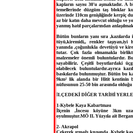
kapların sayısı 30'u aşmaktadır. A 
temellerinde düzgüm taş bloklar kul
üzerinde 110cm genişliğinde kerpiç du
az bir katın daha mevcut olduğu ve yoğu
yanmış hatıl parçalarından anlaşılmak
Bütün bunların yanı sıra ,kazılarda i
tüyü,kiremidi,, renkler taşıyan,iyi
yanında ,çoğunlukla devetüyü ve kirem
tutar. Çok fazla olmamakla birlikt
malzemeler önemli buluntulardır. B
sayabiliriz. Çeşitli boyutlardaki üç
olabilecek buluntulardır.ayrıca kazı
baskılarda bulunmuştur. Bütün bu ka
9km² lik alanda bir Hitit kentinin
nüfusunun 25-50 bin arasında olduğu 
İ
LÇEDEKİ DİĞER TARİHİ YERL
1-Kybele Kaya Kabartması
İlçenin ,İncesu köyüne 3km uzak
oyulmuştur.MÖ II. Yüzyıla ait Bergama
2- Akrapol
Çekerek ırmağı kıyısında ,Kybele ka