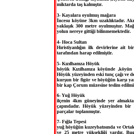
miktarda taş kalmıştır.
3- Kayalara oyulmuş mağara
İncesu köyüne 3km uzaklıktadır. Ak
yaklaşık 300 metre oyulmuştur. Mağ
yolun nereye gittiği bilinmemektedir.
4- Hoca Sultan
Hıristiyanlığın ilk devirlerine ait bi
tarafından harap edilmiştir.
5- Kızılhamza Höyük
höyük Kızılhamza köyünde ,köyün ort
Höyük yüzeyinden eski tunç çağı ve d
kurşun bir figür ve höyüğün karşı ya
bir kap Çorum müzesine teslim edilmiş
6- Yuğ Höyük
ilçenin 4km güneyinde yer almakta
çapındadır. Höyük yüzeyinden bir I
parçalar toplanmıştır.
7- Fığla Tepesi
yuğ höyüğün kuzeybatısında ve Ortaköy
ve 25 metre yüksekliği vardır. Bu