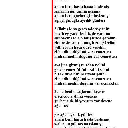
anam beni hasta hasta beslemiş
saçlarını gül tasına ıslamış
anam beni gurbet için beslemiş
ağlayı gız ağla ayrılık günleri
2.(ilahi) kına gecesinde söylenir
haydı ey yarenler biz de varalım
ebubekir sadıç olmuş bizde görelim
ebubekir sadıç olmuş bizde görelim
yelli yörün haca dürü verelim
el habibin düğünü var cennetten
muhammetin düğünü var cennetten
ayağına giymiş nurdan nalini
gider cennet Ali’nin salini salini
bırak diyo biri Meryem gelini
el habibin düğünü var cennetten
muhammedin düğünü var uçmaktan
3.ana benim saçlarımı örsene
örsenede ardıma versene
gurbet elde bi yavrum var desene
ağla hey
gız ağla ayrılık günleri
anam beni hasta hasta beslemiş
saçlarımı gül tasına ıslamış