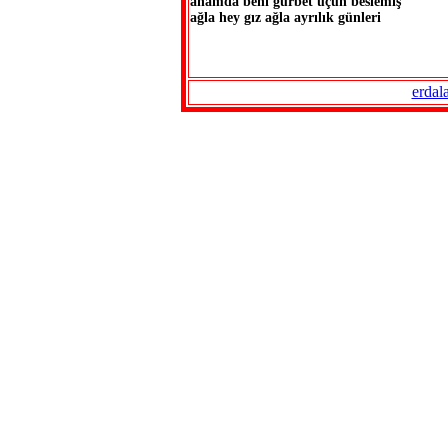
anamda beni gurbet üçün beslemiş
ağla hey gız ağla ayrılık günleri
erdal