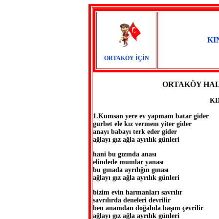
KI
ORTAKÖY İÇİN
ORTAKÖY HAL
KI
1.Kumsan yere ev yapmam batar gider
gurbet ele kız vermem yiter gider
anayı babayı terk eder gider
ağlayı gız ağla ayrılık günleri
hani bu gızında anası
elindede mumlar yanası
bu gınada ayrılığın gınası
ağlayı gız ağla ayrılık günleri
bizim evin harmanları savrılır
savrılırda deneleri devrilir
ben anamdan doğalıda başım çevrilir
ağlayı gız ağla ayrılık günleri