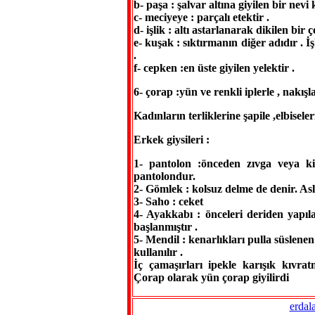
b- paşa : şalvar altına giyilen bir nevi 
c- meciyeye : parçalı etektir .
d- işlik : altı astarlanarak dikilen bir çe
e- kuşak : sıktırmanın diğer adıdır . İş
.
f- cepken :en üste giyilen yelektir .
6- çorap :yün ve renkli iplerle , nakı
Kadınların terliklerine şapile ,elbisele
Erkek giysileri :
1- pantolon :önceden zıvga veya ki
pantolondur.
2- Gömlek : kolsuz delme de denir. Aslı
3- Saho : ceket
4- Ayakkabı : önceleri deriden yapıl
başlanmıştır .
5- Mendil : kenarlıkları pulla süslene
kullanılır .
İç çamaşırları ipekle karışık kıvra
Çorap olarak yün çorap giyilirdi
erdal