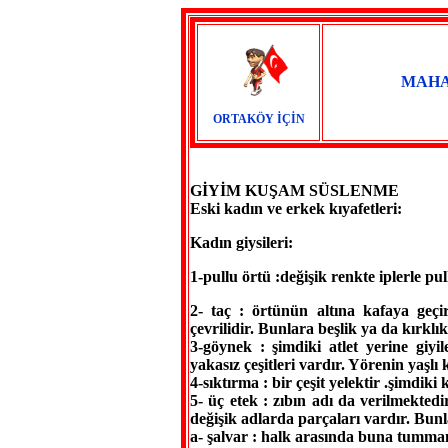
MAHA
ORTAKÖY İÇİN
GİYİM KUŞAM SÜSLENME
Eski kadın ve erkek kıyafetleri:
Kadın giysileri:
1-pullu örtü :değişik renkte iplerle pu
2- taç : örtünün altına kafaya geçir
çevrilidir. Bunlara beşlik ya da kırklık
3-göynek : şimdiki atlet yerine giyi
yakasız çeşitleri vardır. Yörenin yaşlı
4-sıktırma : bir çeşit yelektir .şimdik
5- üç etek : zıbın adı da verilmektedi
değişik adlarda parçaları vardır. Bunl
a- şalvar : halk arasında buna tummand