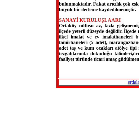
bulunmaktadır. Fakat arıcılık çok eski
büyük bir ilerleme kaydedilmemiştir.
SANAYİ KURULUŞLAARI
Ortaköy nüfusu az, fazla gelişmemiş, 
ilçede yeterli düzeyde değildir. İlçed
ilkel imalat ve ev imalathaneleri 
tamirhaneleri (5 adet), marangozhane
adet taş ve kum ocakları atölye tipi s
tezgahlarında dokuduğu kilimleri,örd
faaliyet türünde ticari amaç güdülme
erdal