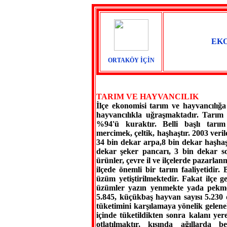
EK
ORTAKÖY İÇİN
TARIM VE HAYVANCILIK
İlçe ekonomisi tarım ve hayvancılığ
hayvancılıkla uğraşmaktadır. Tarım 
%94'ü kuraktır. Belli başlı tarım 
mercimek, çeltik, haşhaştır. 2003 veri
34 bin dekar arpa,8 bin dekar haşha
dekar şeker pancarı, 3 bin dekar so
ürünler, çevre il ve ilçelerde pazarlan
ilçede önemli bir tarım faaliyetidir
üzüm yetiştirilmektedir. Fakat ilçe g
üzümler yazın yenmekte yada pekme
5.845, küçükbaş hayvan sayısı 5.230 d
tüketimini karşılamaya yönelik gelene
içinde tüketildikten sonra kalanı yer
otlatılmaktır, kışında ağıllarda b