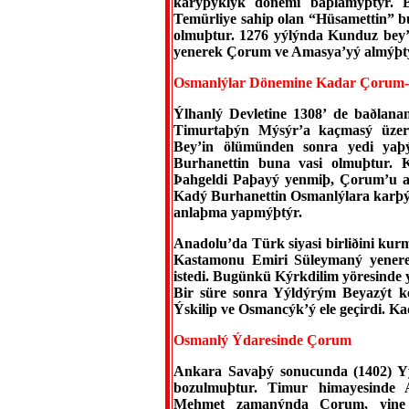
karýþýklýk dönemi baþlamýþtýr. 
Temürliye sahip olan “Hüsamettin”
olmuþtur. 1276 yýlýnda Kunduz bey’
yenerek Çorum ve Amasya’yý almýþt
Osmanlýlar Dönemine Kadar Çorum
Ýlhanlý Devletine 1308’ de baðlana
Timurtaþýn Mýsýr’a kaçmasý üzeri
Bey’in ölümünden sonra yedi yaþý
Burhanettin buna vasi olmuþtur. 
Þahgeldi Paþayý yenmiþ, Çorum’u a
Kadý Burhanettin Osmanlýlara karþý
anlaþma yapmýþtýr.
Anadolu’da Türk siyasi birliðini kur
Kastamonu Emiri Süleymaný yenere
istedi. Bugünkü Kýrkdilim yöresinde
Bir süre sonra Yýldýrým Beyazýt ke
Ýskilip ve Osmancýk’ý ele geçirdi. K
Osmanlý Ýdaresinde Çorum
Ankara Savaþý sonucunda (1402) Yý
bozulmuþtur. Timur himayesinde A
Mehmet zamanýnda Çorum, yine 