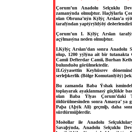
Çorum’un Anadolu Selçuklu Devle
zamanýnda olmuþtur. Haçlýlarla Ço
olan Obruna’nýn Kýlýç Arslan’a sýð
tarafýndan yaptýrýldýðý deðerlendiri
Çorum’un I. Kýlýç Arslan tarafý
açýlmasýna neden olmuþtur.
I.Kýlýç Arslan’dan sonra Anadolu 
olup, 1200 yýlýna ait bir tutanakt
Camii Defterdar Camii, Burhan Ket
bulunduðu görülmektedir.
II.Gýyasettin Keyhüsrev dönemi
serleþkerlik (Bölge Komutanlýðý) þe
Bu zamanda Baba Ýshak ismindeki
toplayarak ayaklanmasý güçlükle ba
olan Baba Ýlyas Çorum’daki T
öldürülmesinden sonra Amasya’ ya g
Paþa (Aþýk Ali) geçmiþ, daha sonr
sürdürmüþlerdir.
Moðollar ile Anadolu Selçuklul
Savaþýnda, Anadolu Selçuklu Devl