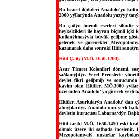
Bu ticaret iliþkileri Anadolu’yu kült
2000 yýllarýnda Anadolu yazýyý taný
Bu çaðýn önemli eserleri silindir 
heykelcikleri ile hayvan biçimli içk
kullanýlmasýyla büyük geliþme göste
gelenek ve görenekler Mezopotamya
kazanarak daha sonraki Hitit sanatýný
Hitit Çaðý (M.Ö. 1650-1200)-
Asur Ticaret Kolonileri dönemi, sos
saðlamýþtýr. Yerel Prenslerle yöne
devlet fikri geliþmiþ ve sonucunda
kavim olan Hititler, MÖ.3000 yýll
üzerinden Anadolu’ ya girerek yerli ha
Hititler, Asurlularýn Anadolu’ dan ç
almýþlardýr. Anadolu’nun yerli halk
devletin kurucusu Labarna‘dýr. Baþke
Hitit tarihi M.Ö. 1650-1450 eski kr
olmak üzere iki safhada incelenir. H
Mezopotamyalý unsurlar kaybolara