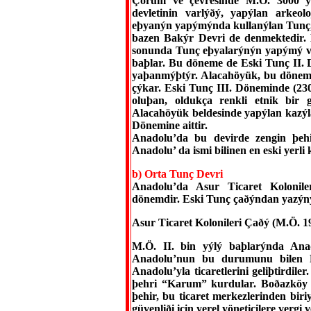
Çorum ve çevresinde M.Ö. 3000 yýl
devletinin varlýðý, yapýlan arkeolo
eþyanýn yapýmýnda kullanýlan Tunç,
bazen Bakýr Devri de denmektedir.
sonunda Tunç eþyalarýnýn yapýmý v
baþlar. Bu döneme de Eski Tunç II. 
yaþanmýþtýr. Alacahöyük, bu dönemi
çýkar. Eski Tunç III. Döneminde (230
oluþan, oldukça renkli etnik bir 
Alacahöyük beldesinde yapýlan kazýla
Dönemine aittir.
Anadolu’da bu devirde zengin þehir
Anadolu’ da ismi bilinen en eski yer
b) Orta Tunç Devri
Anadolu’da Asur Ticaret Koloniler
dönemdir. Eski Tunç çaðýndan yazýn
Asur Ticaret Kolonileri Çaðý (M.Ö. 1
M.Ö. II. bin yýlý baþlarýnda Anad
Anadolu’nun bu durumunu bilen Me
Anadolu’yla ticaretlerini geliþtirdi
þehri “Karum” kurdular. Boðazköy 
þehir, bu ticaret merkezlerinden biri
güvenliði için yerel yöneticilere vergi 