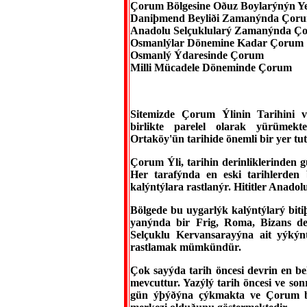
Çorum Bölgesine Oðuz Boylarýnýn Ye
Daniþmend Beyliði Zamanýnda Çor
Anadolu Selçuklularý Zamanýnda Ç
Osmanlýlar Dönemine Kadar Çorum
Osmanlý Ýdaresinde Çorum
Milli Mücadele Döneminde Çorum
Sitemizde Çorum Ýlinin Tarihini v
birlikte parelel olarak yürüme
Ortaköy'ün tarihide önemli bir yer t
Çorum Ýli, tarihin derinliklerinden 
Her tarafýnda en eski tarihlerden
kalýntýlara rastlanýr. Hititler Anado
Bölgede bu uygarlýk kalýntýlarý biti
yanýnda bir Frig, Roma, Bizans de
Selçuklu Kervansarayýna ait yýkýn
rastlamak mümkündür.
Çok sayýda tarih öncesi devrin en be
mevcuttur. Yazýlý tarih öncesi ve so
gün ýþýðýna çýkmakta ve Çorum böl