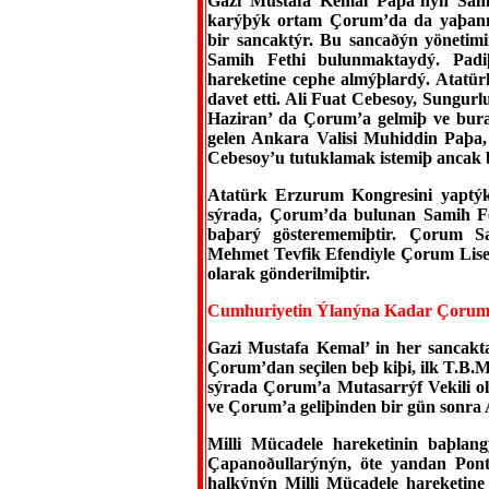
Gazi Mustafa Kemal Paþa’nýn Sams
karýþýk ortam Çorum’da da yaþan
bir sancaktýr. Bu sancaðýn yönetim
Samih Fethi bulunmaktaydý. Padiþ
hareketine cephe almýþlardý. Atatü
davet etti. Ali Fuat Cebesoy, Sungur
Haziran’ da Çorum’a gelmiþ ve bur
gelen Ankara Valisi Muhiddin Paþa,
Cebesoy’u tutuklamak istemiþ ancak
Atatürk Erzurum Kongresini yaptýk
sýrada, Çorum’da bulunan Samih Fe
baþarý gösterememiþtir. Çorum S
Mehmet Tevfik Efendiyle Çorum Lises
olarak gönderilmiþtir.
Cumhuriyetin Ýlanýna Kadar Çorum’
Gazi Mustafa Kemal’ in her sancakta
Çorum’dan seçilen beþ kiþi, ilk T.B.
sýrada Çorum’a Mutasarrýf Vekili
ve Çorum’a geliþinden bir gün sonra
Milli Mücadele hareketinin baþla
Çapanoðullarýnýn, öte yandan Pont
halkýnýn Milli Mücadele hareketine