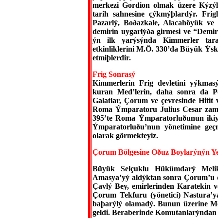
merkezi Gordion olmak üzere Kýzýl
tarih sahnesine çýkmýþlardýr. Frig
Pazarlý, Boðazkale, Alacahöyük ve 
demirin uygarlýða girmesi ve “Demir
ýn ilk yarýsýnda Kimmerler tara
etkinliklerini M.Ö. 330’da Büyük Ýs
etmiþlerdir.
Frig Sonrasý
Kimmerlerin Frig devletini yýkmas
kuran Med’lerin, daha sonra da Pe
Galatlar, Çorum ve çevresinde Hitit 
Roma Ýmparatoru Julius Cesar zama
395’te Roma Ýmparatorluðunun ikiy
Ýmparatorluðu’nun yönetimine geç
olarak görmekteyiz.
Çorum Bölgesine Oðuz Boylarýnýn Ye
Büyük Selçuklu Hükümdarý Meli
Amasya’yý aldýktan sonra Çorum’u da
Çavlý Bey, emirlerinden Karatekin 
Çorum Tekfuru (yönetici) Nastura’
baþarýlý olamadý. Bunun üzerine Me
geldi. Beraberinde Komutanlarýndan