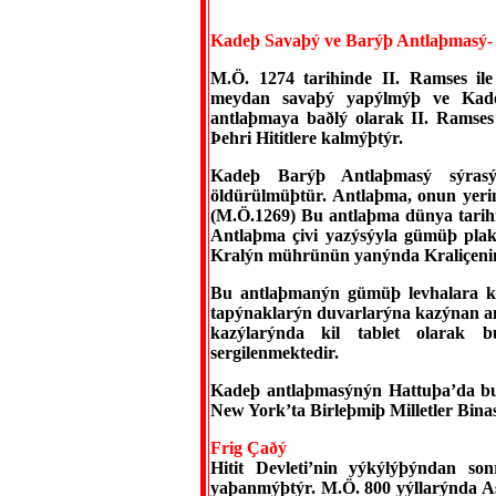
Kadeþ Savaþý ve Barýþ Antlaþmasý
M.Ö. 1274 tarihinde II. Ramses il
meydan savaþý yapýlmýþ ve Kade
antlaþmaya baðlý olarak II. Ramses
Þehri Hititlere kalmýþtýr.
Kadeþ Barýþ Antlaþmasý sýrasý
öldürülmüþtür. Antlaþma, onun yerin
(M.Ö.1269) Bu antlaþma dünya tarihin
Antlaþma çivi yazýsýyla gümüþ plak
Kralýn mührünün yanýnda Kraliçeni
Bu antlaþmanýn gümüþ levhalara ka
tapýnaklarýn duvarlarýna kazýnan a
kazýlarýnda kil tablet olarak 
sergilenmektedir.
Kadeþ antlaþmasýnýn Hattuþa’da bul
New York’ta Birleþmiþ Milletler Bina
Frig Çaðý
Hitit Devleti’nin yýkýlýþýndan so
yaþanmýþtýr. M.Ö. 800 yýllarýnda A