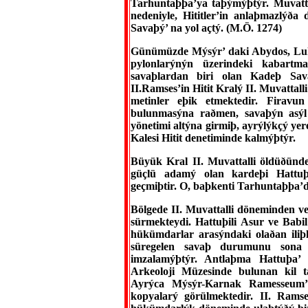
Tarhuntaþþa’ya taþýmýþtýr. Muvatt
nedeniyle, Hititler’in anlaþmazlý
Savaþý’ na yol açtý. (M.Ö. 1274)
Günümüzde Mýsýr’ daki Abydos, Luk
pylonlarýnýn üzerindeki kabartm
savaþlardan biri olan Kadeþ Sava
II.Ramses’in Hitit Kralý II. Muvattalli
metinler eþik etmektedir. Firavu
bulunmasýna raðmen, savaþýn asýl 
yönetimi altýna girmiþ, ayrýlýkçý ye
Kalesi Hitit denetiminde kalmýþtýr.
Büyük Kral II. Muvattalli öldüðünd
güçlü adamý olan kardeþi Hattuþil
geçmiþtir. O, baþkenti Tarhuntaþþa’
Bölgede II. Muvattalli döneminden 
sürmekteydi. Hattuþili Asur ve Babil
hükümdarlar arasýndaki olaðan iliþk
süregelen savaþ durumunu sona 
imzalamýþtýr. Antlaþma Hattuþa’
Arkeoloji Müzesinde bulunan kil t
Ayrýca Mýsýr-Karnak Ramesseum’ 
kopyalarý görülmektedir. II. Ramse