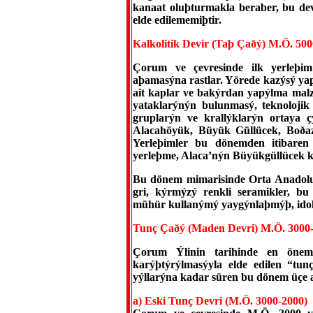
kanaat oluþturmakla beraber, bu dev
elde edilememiþtir.
Kalkolitik Devir (Taþ Çaðý) M.Ö. 50
Çorum ve çevresinde ilk yerleþim
aþamasýna rastlar. Yörede kazýsý yap
ait kaplar ve bakýrdan yapýlma mal
yataklarýnýn bulunmasý, teknolojik
gruplarýn ve krallýklarýn ortaya ç
Alacahöyük, Büyük Güllücek, Boðaz
Yerleþimler bu dönemden itibaren 
yerleþme, Alaca’nýn Büyükgüllücek 
Bu dönem mimarisinde Orta Anadolu iç
gri, kýrmýzý renkli seramikler, bu
mühür kullanýmý yaygýnlaþmýþ, idolle
Tunç Çaðý (Maden Devri) M.Ö. 3000
Çorum Ýlinin tarihinde en öne
karýþtýrýlmasýyla elde edilen “tu
yýllarýna kadar süren bu dönem üçe a
a) Eski Tunç Devri (M.Ö. 3000-2000)