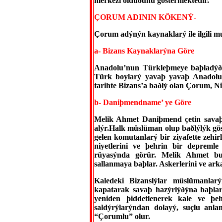
merkezi olduðunu göstermektedir.
ÇORUM ADININ KÖKENÝ-
Çorum adýnýn kaynaklarý ile ilgili muh
a- Bizans Kaynaklarýna Göre
Anadolu’nun Türkleþmeye baþladýð
Türk boylarý yavaþ yavaþ Anadolu
tarihte Bizans’a baðlý olan Çorum, 
b- Daniþmendname’ ye Göre
Melik Ahmet Daniþmend çetin savaþ
alýr.Halk müslüman olup baðlýlýk gös
gelen komutanlarý bir ziyafette zehi
niyetlerini ve þehrin bir deprem
rüyasýnda görür. Melik Ahmet bu
sallanmaya baþlar. Askerlerini ve ar
Kaledeki Bizanslýlar müslümanlar
kapatarak savaþ hazýrlýðýna baþlar
yeniden þiddetlenerek kale ve þe
saldýrýlarýndan dolayý, suçlu anl
“Çorumlu” olur.