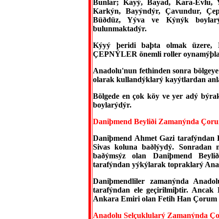
Bunlar; Kayý, Bayad, Kara-Evlu, Y
Karkýn, Bayýndýr, Çavundur, Çepn
Büðdüz, Yýva ve Kýnýk boylarý
bulunmaktadýr.
Kýyý þeridi baþta olmak üzere, Ka
ÇEPNÝLER önemli roller oynamýþla
Anadolu'nun fethinden sonra bölgeye 
olarak kullandýklarý kayýtlardan an
Bölgede en çok köy ve yer adý býra
boylarýdýr.
Daniþmend Beyliði Zamanýnda Çor
Daniþmend Ahmet Gazi tarafýndan B
Sivas koluna baðlýydý. Sonradan m
baðýmsýz olan Daniþmend Beyliði
tarafýndan yýkýlarak topraklarý Anad
Daniþmendliler zamanýnda Anadol
tarafýndan ele geçirilmiþtir. Anca
Ankara Emiri olan Fetih Han Çorum 
Anadolu Selçuklularý Zamanýnda Ç