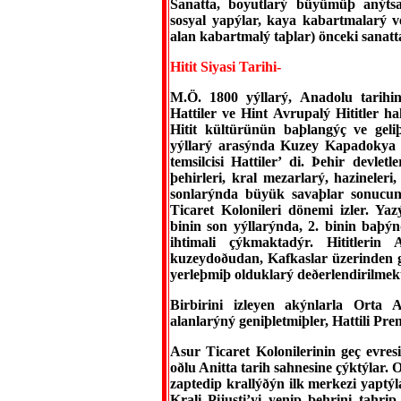
Sanatta, boyutlarý büyümüþ anýtsal
sosyal yapýlar, kaya kabartmalarý ve
alan kabartmalý taþlar) önceki sanatt
Hitit Siyasi Tarihi-
M.Ö. 1800 yýllarý, Anadolu tarihin
Hattiler ve Hint Avrupalý Hititler ha
Hitit kültürünün baþlangýç ve ge
yýllarý arasýnda Kuzey Kapadokya 
temsilcisi Hattiler’ di. Þehir devle
þehirleri, kral mezarlarý, hazineler
sonlarýnda büyük savaþlar sonucun
Ticaret Kolonileri dönemi izler. Ya
binin son yýllarýnda, 2. binin baþý
ihtimali çýkmaktadýr. Hititleri
kuzeydoðudan, Kafkaslar üzerinden g
yerleþmiþ olduklarý deðerlendirilmekt
Birbirini izleyen akýnlarla Orta A
alanlarýný geniþletmiþler, Hattili Pre
Asur Ticaret Kolonilerinin geç evr
oðlu Anitta tarih sahnesine çýktýlar. 
zaptedip krallýðýn ilk merkezi yaptý
Krali Pijusti’yi yenip þehrini tahri