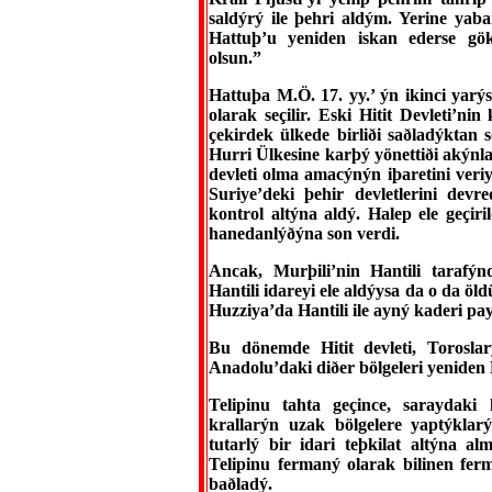
saldýrý ile þehri aldým. Yerine yab
Hattuþ’u yeniden iskan ederse gö
olsun.”
Hattuþa M.Ö. 17. yy.’ ýn ikinci yarý
olarak seçilir. Eski Hitit Devleti’ni
çekirdek ülkede birliði saðladýktan
Hurri Ülkesine karþý yönettiði akýnla
devleti olma amacýnýn iþaretini veri
Suriye’deki þehir devletlerini dev
kontrol altýna aldý. Halep ele geçir
hanedanlýðýna son verdi.
Ancak, Murþili’nin Hantili tarafýn
Hantili idareyi ele aldýysa da o da öl
Huzziya’da Hantili ile ayný kaderi pa
Bu dönemde Hitit devleti, Torosla
Anadolu’daki diðer bölgeleri yeniden
Telipinu tahta geçince, saraydak
krallarýn uzak bölgelere yaptýklar
tutarlý bir idari teþkilat altýna a
Telipinu fermaný olarak bilinen ferm
baðladý.