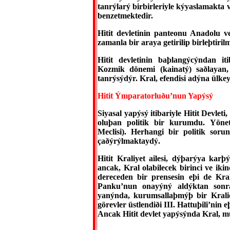
tanrýlarý birbirleriyle kýyaslamakta ve
benzetmektedir.
Hitit devletinin panteonu Anadolu ve
zamanla bir araya getirilip birleþtir
Hitit devletinin baþlangýcýndan i
Kozmik dönemi (kainatý) saðlayan,
tanrýsýdýr. Kral, efendisi adýna ülkey
Hitit Ýmparatorluðu’nun Yapýsý
Siyasal yapýsý itibariyle Hitit Devleti
oluþan politik bir kurumdu. Yöne
Meclisi). Herhangi bir politik so
çaðýrýlmaktaydý.
Hitit Kraliyet ailesi, dýþarýya karþ
ancak, Kral olabilecek birinci ve ik
dereceden bir prensesin eþi de Kral 
Panku’nun onayýný aldýktan sonra
yanýnda, kurumsallaþmýþ bir Kraliçe
görevler üstlendiði III. Hattuþili’ni
Ancak Hitit devlet yapýsýnda Kral, m