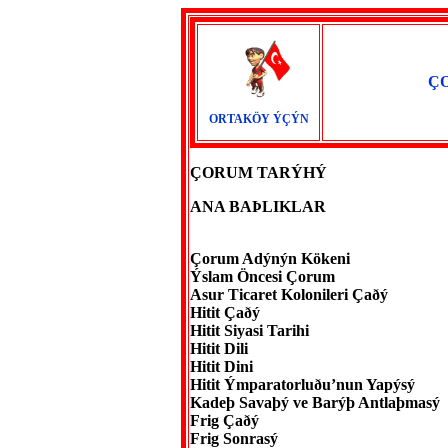
Ç
ORTAKÖY ÝÇÝN
ÇORUM TARÝHÝ
ANA BAÞLIKLAR
Çorum Adýnýn Kökeni
Ýslam Öncesi Çorum
Asur Ticaret Kolonileri Çaðý
Hitit Çaðý
Hitit Siyasi Tarihi
Hitit Dili
Hitit Dini
Hitit Ýmparatorluðu’nun Yapýsý
Kadeþ Savaþý ve Barýþ Antlaþmasý
Frig Çaðý
Frig Sonrasý