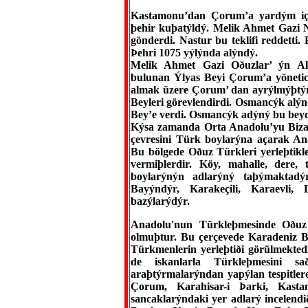
Kastamonu’dan Çorum’a yardým için
þehir kuþatýldý. Melik Ahmet Gazi Na
gönderdi. Nastur bu teklifi reddett
Þehri 1075 yýlýnda alýndý.
Melik Ahmet Gazi Oðuzlar’ ýn A
bulunan Ýlyas Beyi Çorum’a yönetic
almak üzere Çorum’ dan ayrýlmýþtýr.
Beyleri görevlendirdi. Osmancýk al
Bey’e verdi. Osmancýk adýný bu bey
Kýsa zamanda Orta Anadolu’yu Biza
çevresini Türk boylarýna açarak A
Bu bölgede Oðuz Türkleri yerleþtikl
vermiþlerdir. Köy, mahalle, dere,
boylarýnýn adlarýný taþýmaktadý
Bayýndýr, Karakeçili, Karaevli
bazýlarýdýr.
Anadolu'nun Türkleþmesinde Oðuz
olmuþtur. Bu çerçevede Karadeniz 
Türkmenlerin yerleþtiði görülmekted
de iskanlarla Türkleþmesini s
araþtýrmalarýndan yapýlan tespitle
Çorum, Karahisar-i Þarki, Kast
sancaklarýndaki yer adlarý incelendi