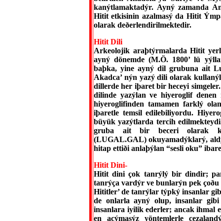
kanýtlamaktadýr. Ayný zamanda Ana
Hitit etkisinin azalmasý da Hitit Ý
olarak deðerlendirilmektedir.
Hitit Dili
Arkeolojik araþtýrmalarda Hitit yer
ayný dönemde (M.Ö. 1800’ lü yýllard
baþka, yine ayný dil grubuna ait Luv
Akadca’ nýn yazý dili olarak kullaný
dillerde her iþaret bir heceyi simgele
dilinde yazýlan ve hiyeroglif denen
hiyeroglifinden tamamen farklý olan 
iþaretle temsil edilebiliyordu. Hiye
büyük yazýtlarda tercih edilmekteydi
gruba ait bir beceri olarak ka
(LUGAL.GAL) okuyamadýklarý, aldýk
hitap ettiði anlaþýlan “sesli oku” ibar
Hitit Dini-
Hitit dini çok tanrýlý bir dindir; pa
tanrýça vardýr ve bunlarýn pek çoðu 
Hititler’ de tanrýlar týpký insanlar gi
de onlarla ayný olup, insanlar gibi 
insanlara iyilik ederler; ancak ihmal
en acýmasýz yöntemlerle cezalandý