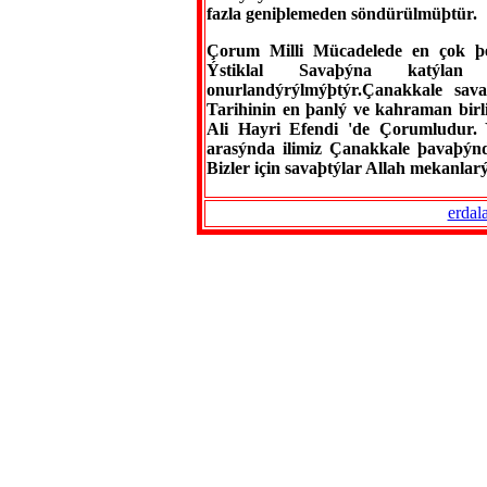
fazla geniþlemeden söndürülmüþtür.
Çorum Milli Mücadelede en çok þeh
Ýstiklal Savaþýna katýla
onurlandýrýlmýþtýr.Çanakkale sav
Tarihinin en þanlý ve kahraman birl
Ali Hayri Efendi 'de Çorumludur.
arasýnda ilimiz Çanakkale þavaþýnd
Bizler için savaþtýlar Allah mekanlar
erdal