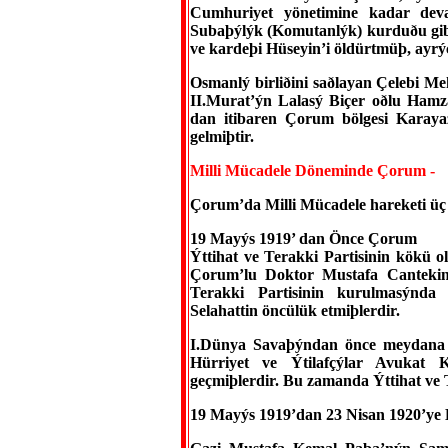
Cumhuriyet yönetimine kadar dev
Subaþýlýk (Komutanlýk) kurduðu gib
ve kardeþi Hüseyin’i öldürtmüþ, ayrý
Osmanlý birliðini saðlayan Çelebi M
II.Murat’ýn Lalasý Biçer oðlu Hamz
dan itibaren Çorum bölgesi Karayaz
gelmiþtir.
Milli Mücadele Döneminde Çorum -
Çorum’da Milli Mücadele hareketi üç 
19 Mayýs 1919’ dan Önce Çorum
Ýttihat ve Terakki Partisinin kökü 
Çorum’lu Doktor Mustafa Cantekin
Terakki Partisinin kurulmasýnd
Selahattin öncülük etmiþlerdir.
I.Dünya Savaþýndan önce meydana 
Hürriyet ve Ýtilafçýlar Avukat 
geçmiþlerdir. Bu zamanda Ýttihat ve 
19 Mayýs 1919’dan 23 Nisan 1920’ye