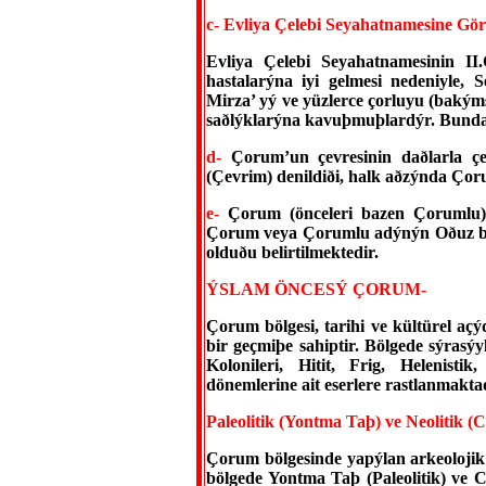
c- Evliya Çelebi Seyahatnamesine Gör
Evliya Çelebi Seyahatnamesinin II.
hastalarýna iyi gelmesi nedeniyle,
Mirza’ yý ve yüzlerce çorluyu (bakým
saðlýklarýna kavuþmuþlardýr. Bunda
d-
Çorum’un çevresinin daðlarla çe
(Çevrim) denildiði, halk aðzýnda Ço
e-
Çorum (önceleri bazen Çorumlu) 
Çorum veya Çorumlu adýnýn Oðuz bo
olduðu belirtilmektedir.
ÝSLAM ÖNCESÝ ÇORUM-
Çorum bölgesi, tarihi ve kültürel a
bir geçmiþe sahiptir. Bölgede sýrasý
Kolonileri, Hitit, Frig, Helenist
dönemlerine ait eserlere rastlanmakta
Paleolitik (Yontma Taþ) ve Neolitik (C
Çorum bölgesinde yapýlan arkeolojik 
bölgede Yontma Taþ (Paleolitik) ve C