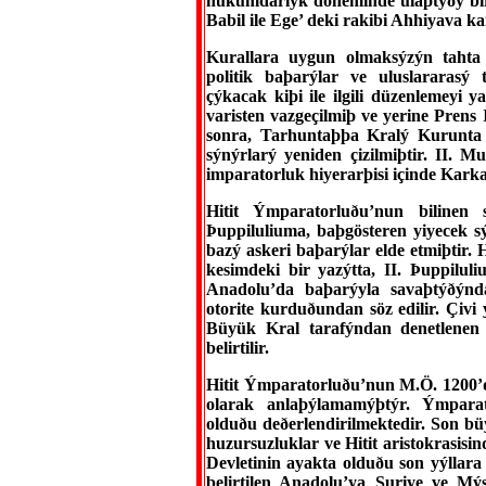
hükümdarlýk döneminde ulaþtýðý bir 
Babil ile Ege’ deki rakibi Ahhiyava 
Kurallara uygun olmaksýzýn tahta 
politik baþarýlar ve uluslararasý
çýkacak kiþi ile ilgili düzenlemeyi 
varisten vazgeçilmiþ ve yerine Prens 
sonra, Tarhuntaþþa Kralý Kurunta 
sýnýrlarý yeniden çizilmiþtir. II. M
imparatorluk hiyerarþisi içinde Karka
Hitit Ýmparatorluðu’nun bilinen
Þuppiluliuma, baþgösteren yiyecek 
bazý askeri baþarýlar elde etmiþtir
kesimdeki bir yazýtta, II. Þuppilul
Anadolu’da baþarýyla savaþtýðýn
otorite kurduðundan söz edilir. Çiv
Büyük Kral tarafýndan denetlenen 
belirtilir.
Hitit Ýmparatorluðu’nun M.Ö. 1200’d
olarak anlaþýlamamýþtýr. Ýmparat
olduðu deðerlendirilmektedir. Son 
huzursuzluklar ve Hitit aristokrasisi
Devletinin ayakta olduðu son yýllara 
belirtilen Anadolu’ya Suriye ve Mý