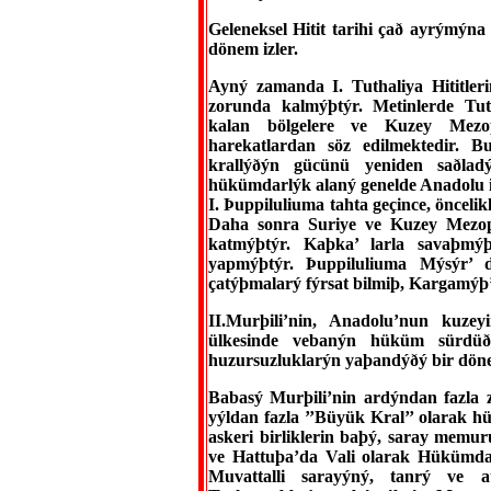
Geleneksel Hitit tarihi çað ayrýmýna
dönem izler.
Ayný zamanda I. Tuthaliya Hititle
zorunda kalmýþtýr. Metinlerde Tu
kalan bölgelere ve Kuzey Mezop
harekatlardan söz edilmektedir. B
krallýðýn gücünü yeniden saðlad
hükümdarlýk alaný genelde Anadolu i
I. Þuppiluliuma tahta geçince, önceli
Daha sonra Suriye ve Kuzey Mezopo
katmýþtýr. Kaþka’ larla savaþmý
yapmýþtýr. Þuppiluliuma Mýsýr’
çatýþmalarý fýrsat bilmiþ, Kargamýþ’ 
II.Murþili’nin, Anadolu’nun kuzeyi
ülkesinde vebanýn hüküm sürdüðü
huzursuzluklarýn yaþandýðý bir dön
Babasý Murþili’nin ardýndan fazla z
yýldan fazla ’’Büyük Kral’’ olarak 
askeri birliklerin baþý, saray memur
ve Hattuþa’da Vali olarak Hükümda
Muvattalli sarayýný, tanrý ve at